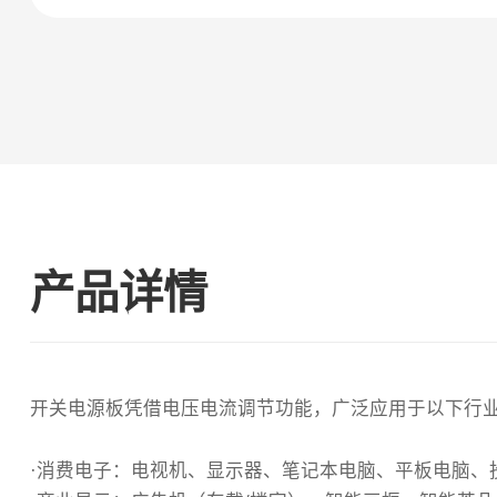
产品详情
开关电源板凭借电压电流调节功能，广泛应用于以下行
·消费电子‌：电视机、显示器、笔记本电脑、平板电脑、