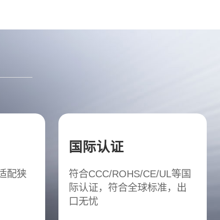
国际认证
松适配狭
符合CCC/ROHS/CE/UL等国
际认证，符合全球标准，出
口无忧