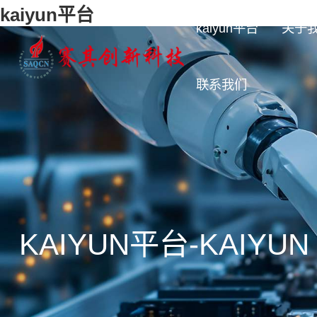
kaiyun平台
kaiyun平台
关于
联系我们
KAIYUN平台-KAI