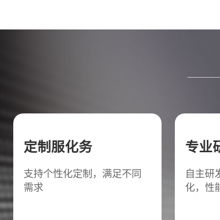
定制服化务
专业
支持个性化定制，满足不同
自主研
需求
化，性