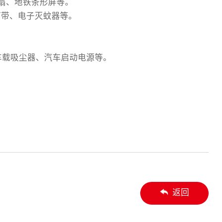
风扇、地铁条形屏等。
灯带、电子灭蚊器等。
车载吸尘器、汽车启动电源等。
返回