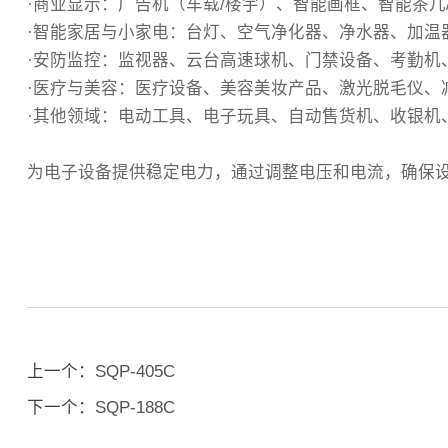
·商业显示‌：广告机（车载/楼宇）、智能画框、智能茶
·智能家居与小家电‌：台灯、空气净化器、净水器、加
‌·安防监控‌：监视器、云台高速球机、门禁设备、考勤
·医疗与美容‌：医疗设备、美容美妆产品、激光脱毛仪、
‌·其他领域‌：电动工具、电子玩具、自动售货机、收
为电子设备提供稳定电力，通过调整电压和电流，确保
上一个：
SQP-405C
下一个：
SQP-188C