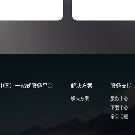
yun（中国）一站式服务平台
解决方案
服务支持
解决方案
服务中心
下载中心
常见问题