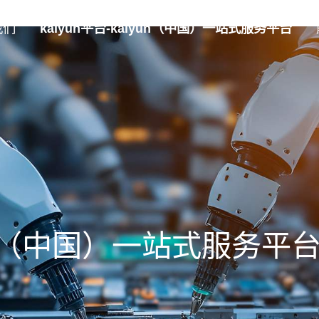
我们
kaiyun平台-kaiyun（中国）一站式服务平台
YUN（中国）一站式服务平