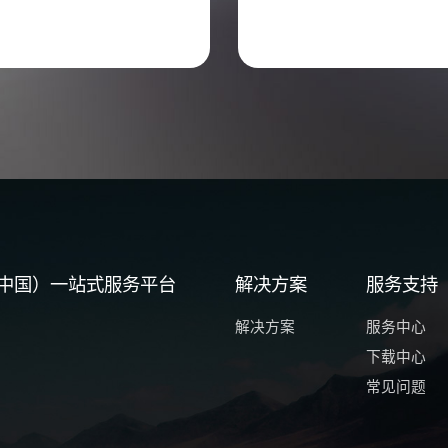
yun（中国）一站式服务平台
解决方案
服务支持
解决方案
服务中心
下载中心
常见问题