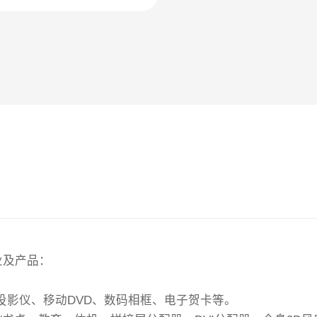
业及产品：
投影仪、移动DVD、数码相框、电子贺卡等。