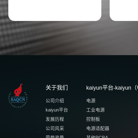
关于我们
kaiyun平台-kai
公司介绍
电源
kaiyun平台
工业电源
发展历程
控制板
公司风采
电源适配器
荣誉资质
其他PCBA