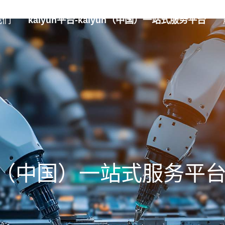
我们
kaiyun平台-kaiyun（中国）一站式服务平台
YUN（中国）一站式服务平