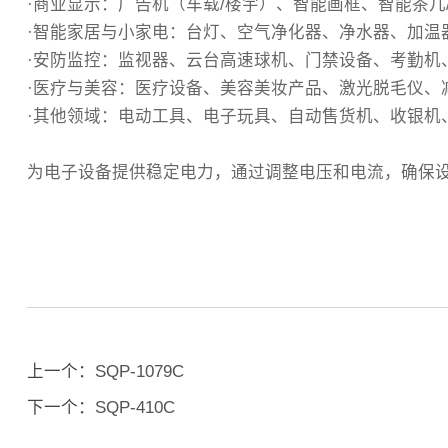
·商业显示‌：广告机（车载/楼宇）、智能画框、智能茶
·智能家居与小家电‌：台灯、空气净化器、净水器、加
‌·安防监控‌：监视器、云台高速球机、门禁设备、考勤
·医疗与美容‌：医疗设备、美容美妆产品、激光脱毛仪、
‌·其他领域‌：电动工具、电子玩具、自动售货机、收
为电子设备提供稳定电力，通过调整电压和电流，确保
上一个：
SQP-1079C
下一个：
SQP-410C